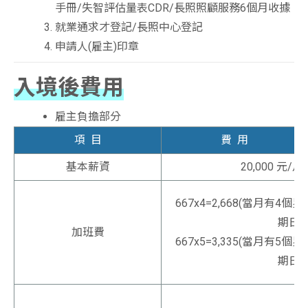
手冊/失智評估量表CDR/長照照顧服務6個月收據
就業通求才登記/長照中心登記
申請人(雇主)印章
入境後費用
雇主負擔部分
項 目
費 用
基本薪資
20,000 元/月
667x4=2,668(當月有4個星
期日)
加班費
667x5=3,335(當月有5個星
期日)