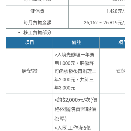
健保費
1,428元/月
每月負擔金額
26,152 ~ 26,819元/月
移工負擔部分
項目
備註
項目
>
入境先辦理一年費
用1,000元，聘僱許
居留證
健保費
可函核發後再辦理二
年2,000元，共計三
年3,000元
>約$2,000元/次(價
格依醫院實際報價
為準)
>入國工作滿6個