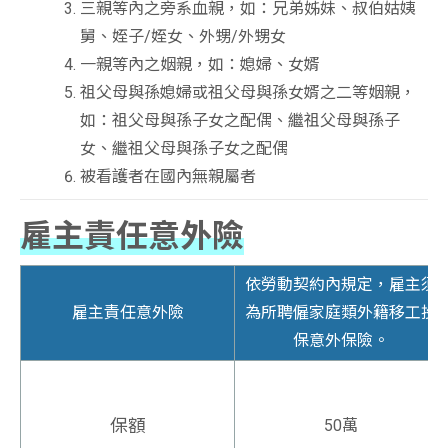
三親等內之旁系血親，如：兄弟姊妹、叔伯姑姨
舅、姪子/姪女、外甥/外甥女
一親等內之姻親，如：媳婦、女婿
祖父母與孫媳婦或祖父母與孫女婿之二等姻親，
如：祖父母與孫子女之配偶、繼祖父母與孫子
女、繼祖父母與孫子女之配偶
被看護者在國內無親屬者
雇主責任意外險
依勞動契約內規定，雇主須
雇主責任意外險
為所聘僱家庭類外籍移工投
保意外保險。
保額
50萬