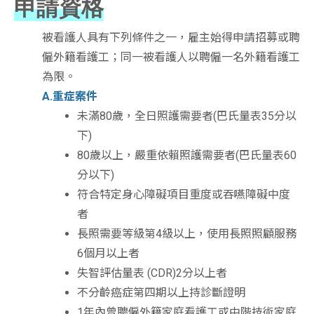
申請資格
被看護人具有下列條件之一，雇主始得申請招募或聘
僱外籍看護工；同一被看護人以聘僱一名外籍看護工
為限。
A.重症案件
未滿80歲，全日照護需要者(巴氏量表35分以
下)
80歲以上，嚴重依賴照護需要者(巴氏量表60
分以下)
符合特定身心障礙項目重度或吞嚥障礙中度
者
長照需要等級第4級以上，使用長照照顧服務
6個月以上者
失智評估量表 (CDR)2分以上者
不分齡癌症第四期以上持診斷證明
1年內曾聘僱外籍家庭看護工或中階技術家庭