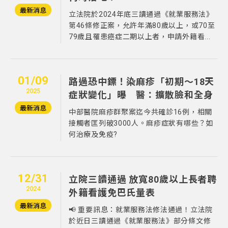
最新消息
立法院於2024年底三讀通過《就業服務法》
第46條修正案，允許年滿80歲以上，或70至
79歲且罹患癌症二期以上者，申請外籍看...
01/09
路過恐中鏢！染麻疹「初期～18天
2025
症狀變化」曝 醫：擴散臉和全身
最新消息
中部醫院麻疹群聚案迄今共確診16例，相關
接觸者匡列破3000人。麻疹症狀有哪些？如
何治療及免疫?
12/31
立院三讀通過 放寬80歲以上長者聘
2024
外籍看護免巴氏量表
最新消息
📢 重要訊息：就業服務法修法通過！立法院
於近日三讀通過《就業服務法》部分條文修