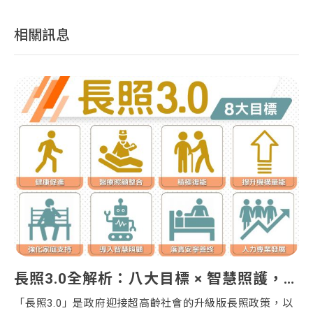
相關訊息
📢 營造業｜ 災後復原獎勵移工專案 重點整理
長照3.0全解析：八大目標 × 智慧照護，為台灣超高齡社會打造全方位長期照顧網
重
「長照3.0」是政府迎接超高齡社會的升級版長照政策，以
現