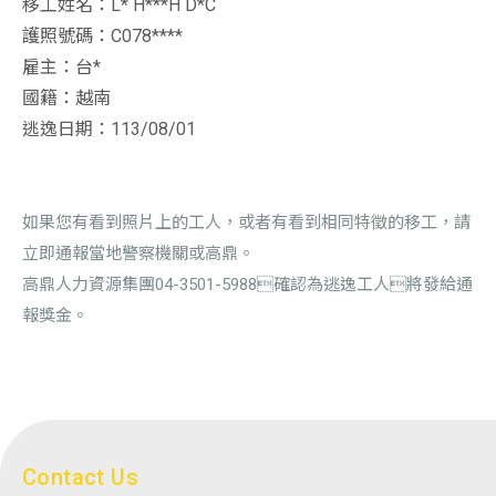
移工姓名：L* H***H D*C
護照號碼：C078****
雇主：台*
國籍：越南
逃逸日期：113/08/01
如果您有看到照片上的工人，或者有看到相同特徵的移工，請
立即通報當地警察機關或高鼎。
高鼎人力資源集團04-3501-5988確認為逃逸工人將發給通
報獎金。
Contact Us