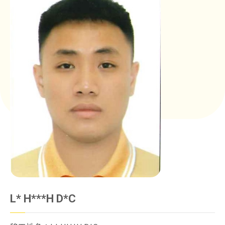
L* H***H D*C