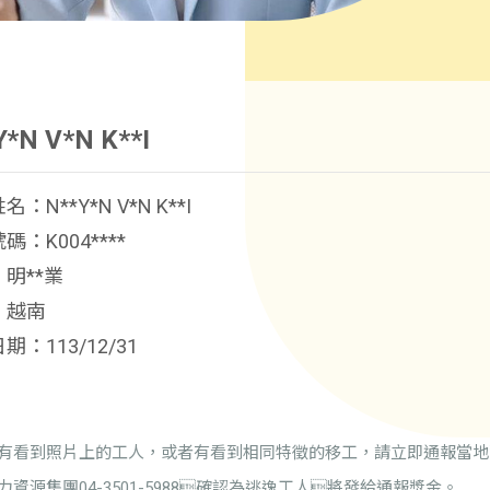
Y*N V*N K**I
：N**Y*N V*N K**I
碼：K004****
明**業
：越南
期：113/12/31
有看到照片上的工人，或者有看到相同特徵的移工，請立即通報當地
力資源集團04-3501-5988確認為逃逸工人將發給通報獎金。