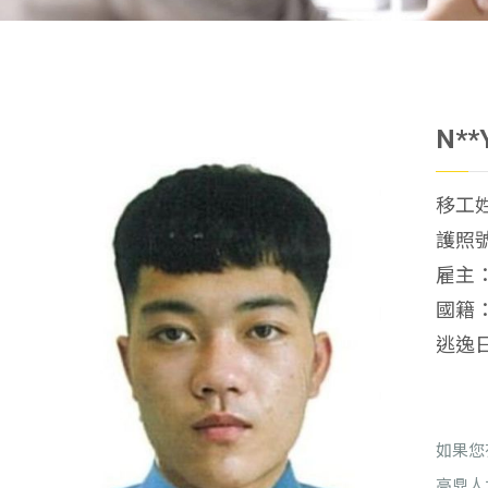
N**
移工姓名
護照號
雇主：
國籍
逃逸日
如果您
高鼎人