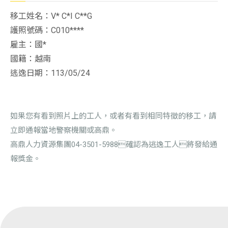
移工姓名：V* C*I C**G
護照號碼：C010****
雇主：國*
國籍：越南
逃逸日期：113/05/24
如果您有看到照片上的工人，或者有看到相同特徵的移工，請
立即通報當地警察機關或高鼎。
高鼎人力資源集團04-3501-5988確認為逃逸工人將發給通
報獎金。