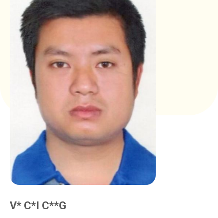
V* C*I C**G