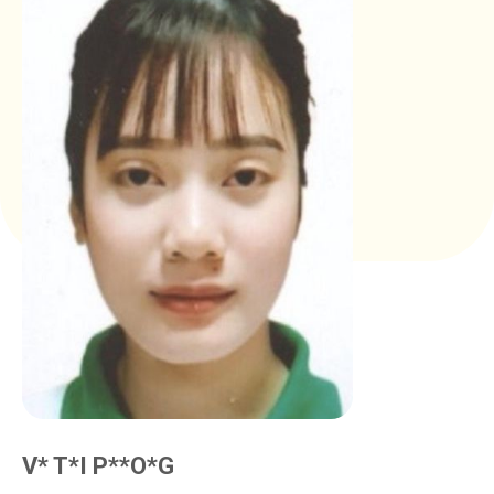
V* T*I P**O*G