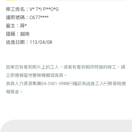
移工姓名：V* T*I P**O*G
護照號碼：C677****
雇主：舜*
國籍：越南
逃逸日期：113/04/08
如果您有看到照片上的工人，或者有看到相同特徵的移工，請
立即通報當地警察機關或高鼎。
高鼎人力資源集團04-3501-5988確認為逃逸工人將發給通
報獎金。