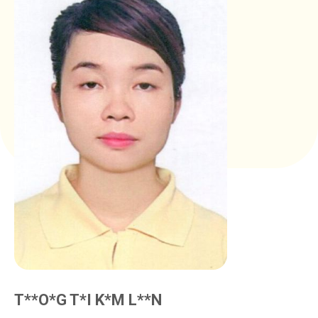
T**O*G T*I K*M L**N