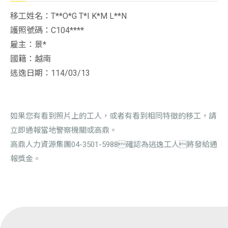
移工姓名：T**O*G T*I K*M L**N
護照號碼：C104****
雇主：景*
國籍：越南
逃逸日期：114/03/13
如果您有看到照片上的工人，或者有看到相同特徵的移工，請
立即通報當地警察機關或高鼎。
高鼎人力資源集團04-3501-5988確認為逃逸工人將發給通
報獎金。