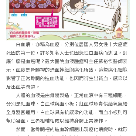
白血病，亦稱為血癌，分別位居國人男女性十大癌症
死因的第十位，許多知名人士也因急性白血病而逝世，到
底什麼是血癌呢？義大醫院血液腫瘤科主任蘇裕傑醫師表
示，血癌是骨髓裡的造血幹細胞癌化所致，這些癌化細胞
影響了正常骨髓的造血功能，也因而衍生出貧血、感染以
及出血等問題。
人體的血液是由骨髓製造，正常血液中有三種細胞，
分別是紅血球、白血球與血小板；紅血球負責供給氧氣給
全身器官運用，白血球具有抗感染的功能，而血小板則可
幫助凝血，三者相輔相成以維持身體正常運作。
然而，當骨髓裡的造血幹細胞出現癌化病變時，就形