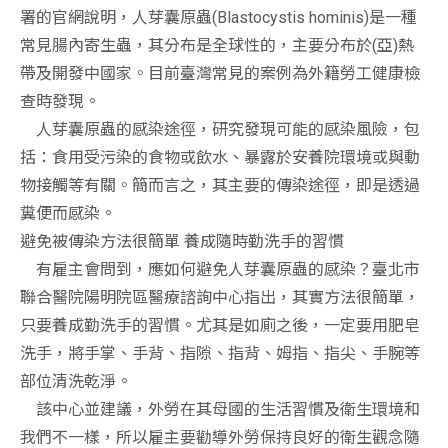
署的官網說明，人芽囊原蟲(Blastocystis hominis)是一種
常見腸內寄生蟲，其分布是全球性的，主要分布於(亞)熱
帶及開發中國家。目前臺灣常見的案例為外籍勞工健康檢
查時發現。
人芽囊原蟲的感染途徑，研究發現可能的感染風險，包
括：食用受污染的食物或飲水、暴露於安養院環境或與動
物接觸等有關。簡而言之，其主要的傳染途徑，即是透過
糞便而感染。
避免被傳染方法很簡單 養成隨時勤洗手的習慣
有雇主會問到，應如何避免人芽囊原蟲的感染？臺北市
聯合醫院陽明院區醫療諮詢中心指出，其實方法很簡單，
只要養成勤洗手的習慣。尤其是如廁之後，一定要用肥皂
洗手，將手掌、手背、指隙、指背、姆指、指尖、手腕等
部位清洗乾淨。
該中心並建議，外勞在其母國的生活習慣及衛生環境和
我們不一樣，所以雇主要勸導外勞保持良好的衛生觀念隨