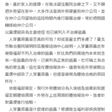
後，基於家人的健康，在無法留住醫院治療之下，又不願
把外勞留在家中，大多作法是將外勞硬塞到仲介公司，並
在仲介公司留宿的這段時間內進行服藥治療，等於把問題
轉嫁給仲介公司。
以糞便感染為主要途徑 但已被列入不治療菌蟲
人芽囊原蟲是否真的可怕？抑或是雇主們多慮了？臺北
市聯合醫院陽明院區醫療諮詢中心說明，人芽囊原蟲近年
被衛福部不列入治療的菌蟲，好比我們的腸道內本來就含
有一些菌蟲的存在，已被列為正常的菌蟲，也可稱之為合
格的寄生蟲。這也是在體檢報告中，儘管有些外勞被驗出
糞便中感染了人芽囊原蟲，但還是被視為體檢合格的原因
所在。
依衛福部規定，現行外勞體檢分為入境檢及返鄉前和居
留定期體檢兩類。外勞在上述兩類的體檢報告中，皆會針
對糞便進行檢驗。
人芽囊原蟲是什麼樣的菌蟲？根據衛生福利部疾病管制