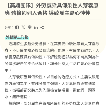
【高鼎團隊】外勞感染具傳染性人芽囊原
蟲 體檢卻列入合格 導致雇主憂心忡忡
分享：
外籍勞工刊物
近期發生多起外勞體檢，在其糞便中驗出帶有人芽囊原
蟲，不少雇主擔心遭致傳染的可能性。有雇主就認為，人
芽囊原蟲既具有傳染性，不解瞭衛福部為何不將其列為外
勞體檢報告的不合格項目，讓他們家人生活在憂心恐懼當
中。
人芽囊原蟲具傳染性，以目前的治療方式，主要以服用
處方藥物為主，有部分雇主強調，人芽囊原蟲既有傳染
性，衛福部卻又將其列入體檢合格項目，致他們一頭霧
水，無所適從。
據瞭解，部分雇主在得知所雇用的外勞感染人芽囊原蟲