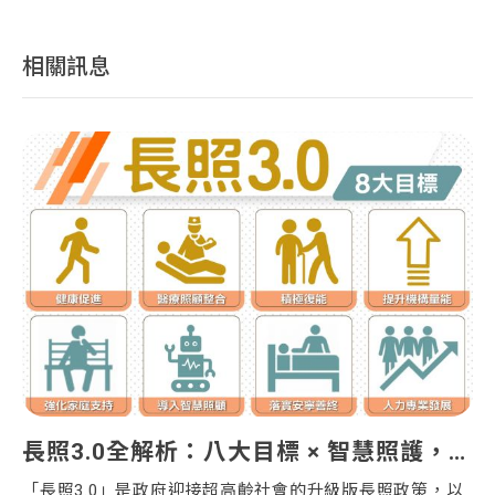
相關訊息
📢 營造業｜ 災後復原獎勵移工專案 重點整理
長照3.0全解析：八大目標 × 智慧照護，為台灣超高齡社會打造全方位長期照顧網
重
「長照3.0」是政府迎接超高齡社會的升級版長照政策，以
現